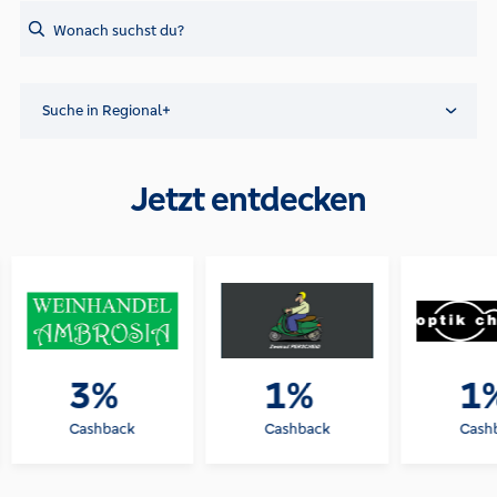
Search
Suche in Regional+
Jetzt entdecken
3%
1%
1
Cashback
Cashback
Cash